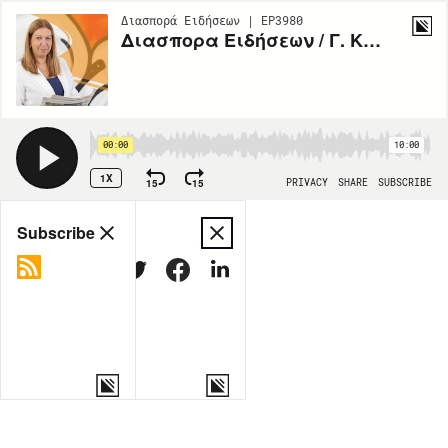
Διασπορά Ειδήσεων | EP3980
Διασπορα Ειδήσεων / Γ. Καρουσος / 2-12
00:00
10:00
1X
15
15
PRIVACY
SHARE
SUBSCRIBE
Share
Subscribe
COPY LINK
MORE OPTIONS