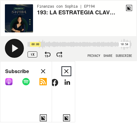
Finanzas con Sophia | EP194
193: LA ESTRATEGIA CLAVE PARA TRANSFORMAR TUS FINANZAS EN 2025
00:00
10:54
1X
15
15
PRIVACY
SHARE
SUBSCRIBE
Share
Subscribe
COPY LINK
MORE OPTIONS