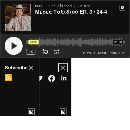
DOOS - Unpublished | EP1872
Μέρες Ταξιδιού ΕΠ. 3 / 24-4
00:00
06:30
1X
15
15
PRIVACY
SHARE
SUBSCRIBE
Share
Subscribe
COPY LINK
MORE OPTIONS