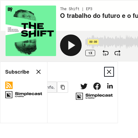
The Shift | EP3
O trabalho do futuro e o f
00:00
1X
15
15
Share
Subscribe
MORE OPTIONS