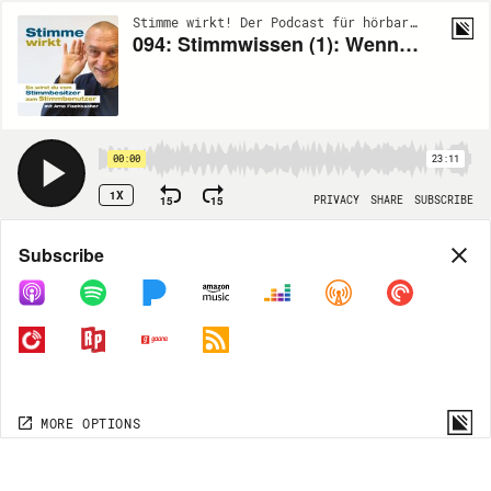
Stimme wirkt! Der Podcast für hörbare Wirkung | EP94
094: Stimmwissen (1): Wenn die Stimme im Konflikt Alarm schlägt
00:00
23:11
1X
15
15
PRIVACY
SHARE
SUBSCRIBE
Share
Subscribe
COPY LINK
MORE OPTIONS
MORE OPTIONS