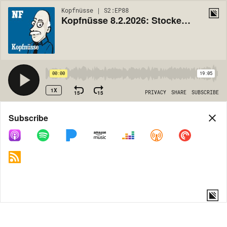
Kopfnüsse | S2:EP88
Kopfnüsse 8.2.2026: Stockers Mogelpackung
00:00
19:05
1X
15
15
PRIVACY
SHARE
SUBSCRIBE
Share
Subscribe
COPY LINK
MORE OPTIONS