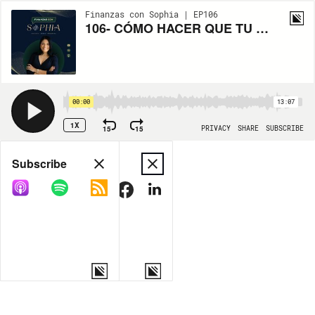
Finanzas con Sophia | EP106
106- CÓMO HACER QUE TU DINERO TRABAJE PARA TI (CON 3 EJEMPLOS PRÁCTICOS)
00:00
13:07
1X
15
15
PRIVACY
SHARE
SUBSCRIBE
Share
Subscribe
COPY LINK
MORE OPTIONS