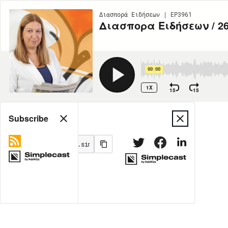
Διασπορά Ειδήσεων | EP3961
Διασπορα Ειδήσεων / 26
00:00
1X
15
15
Share
Subscribe
MORE OPTIONS