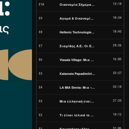
13:18
Οικονομία Σήμερα: Βασικές τάσεις του
E10
10:34
Αγορά & Οικονομία, Σήμερα | Οκτώβριος 
E9
18:43
Hellenic Technologies: H διαδρομή προς 
E8
28:56
Σιαμίδης Α.Ε.: Οι Έλληνες που ντύνουν 
E7
16:03
Vissala Village: Μια τολμηρή ιστορία επ
E6
33:57
Kalamata Papadimitriou: Από παραγωγοί 
E5
33:18
LA MIA Stevia: Μια «γλυκιά» ιστορία επι
E4
27:35
Μια ελληνική εταιρεία στη μάχη κατά τη
E3
18:12
Τι είναι τελικά το Tαμείο Aνάκαμψης;
E2
31:06
Καινοτόμες ιδέες στις δύσκολες συγκυρ
E1