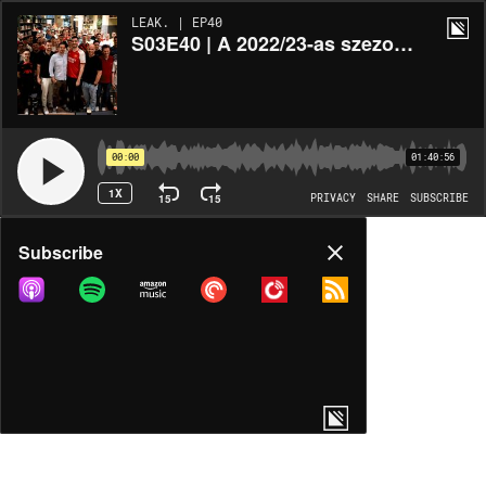
LEAK. | EP40
S03E40 | A 2022/23-as szezon legjobbjai (KÖZÖNSÉGTALÁLKOZÓ IV.)
00:00
01:40:56
1X
15
15
PRIVACY
SHARE
SUBSCRIBE
Share
Subscribe
COPY LINK
MORE OPTIONS