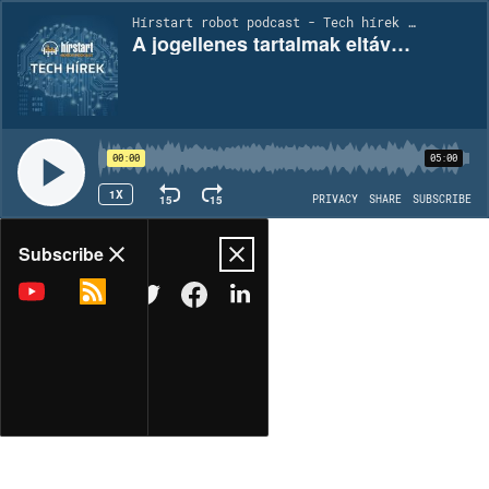
Hírstart robot podcast - Tech hírek | EP1877
A jogellenes tartalmak eltávolításának jogkövetkezményei – egy közelmúltbéli jogeset főbb tanulságai
00:00
05:00
1X
15
15
PRIVACY
SHARE
SUBSCRIBE
Share
Subscribe
COPY LINK
MORE OPTIONS