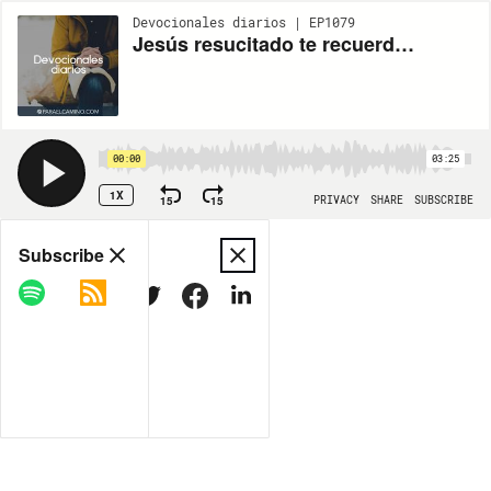
Devocionales diarios | EP1079
Jesús resucitado te recuerda tu bautismo
00:00
03:25
1X
15
15
PRIVACY
SHARE
SUBSCRIBE
Share
Subscribe
COPY LINK
MORE OPTIONS