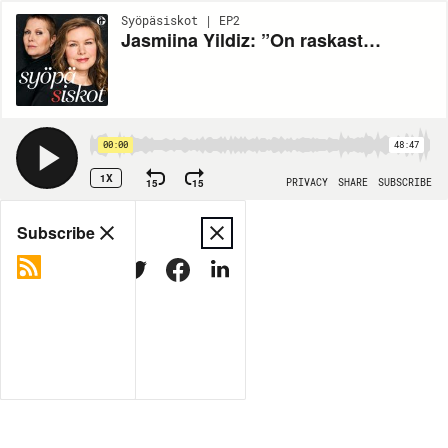
Syöpäsiskot | EP2
Jasmiina Yildiz: ”On raskasta, kun syöpää sairastavalta odotetaan tsemppiasennetta”
00:00
48:47
1X
15
15
PRIVACY
SHARE
SUBSCRIBE
Share
Subscribe
COPY LINK
MORE OPTIONS