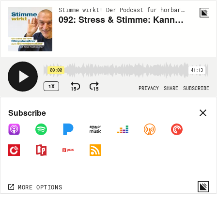
Stimme wirkt! Der Podcast für hörbare Wirkung | EP92
092: Stress & Stimme: Kann man schreiende Kollegen wegatmen?
00:00
41:13
1X
15
15
PRIVACY
SHARE
SUBSCRIBE
Share
Subscribe
COPY LINK
MORE OPTIONS
MORE OPTIONS