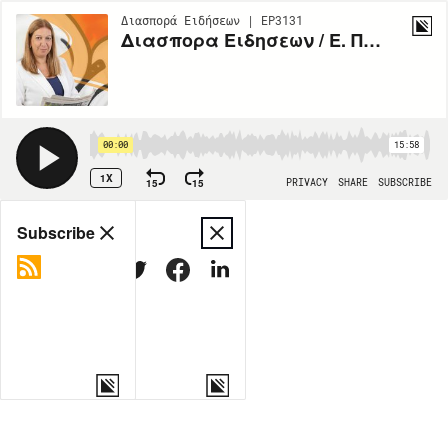
Διασπορά Ειδήσεων | EP3131
Διασπορα Ειδησεων / Ε. Πικη / 29-10
00:00
15:58
1X
15
15
PRIVACY
SHARE
SUBSCRIBE
Share
Subscribe
COPY LINK
MORE OPTIONS