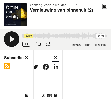
Vorming voor elke dag | EP716
Vernieuwing van binnenuit (2)
00:00
04:06
1X
15
15
PRIVACY
SHARE
SUBSCRIBE
Share
Subscribe
COPY LINK
MP3
MORE OPTIONS