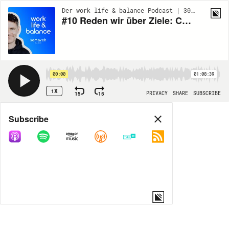
Der work life & balance Podcast | 30march RADIO | EP10
#10 Reden wir über Ziele: Christina über ihre Rolle als Mental Coach, entwirrte Fadenknäuel und Meilensteine in der Wüste
00:00
01:08:39
1X
15
15
PRIVACY
SHARE
SUBSCRIBE
Share
Subscribe
COPY LINK
MORE OPTIONS