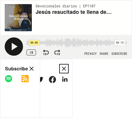
Devocionales diarios | EP1107
Jesús resucitado te llena de gozo
00:00
03:15
1X
15
15
PRIVACY
SHARE
SUBSCRIBE
Share
Subscribe
COPY LINK
MORE OPTIONS