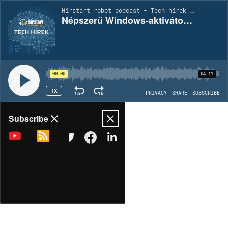
Hírstart robot podcast - Tech hírek | EP591
Népszerű Windows-aktivátorba rejtett kártevővel próbálják kirabolni a kriptovalutás pénztárcákat
00:00
04:11
1X
15
15
PRIVACY
SHARE
SUBSCRIBE
Share
Subscribe
COPY LINK
MORE OPTIONS