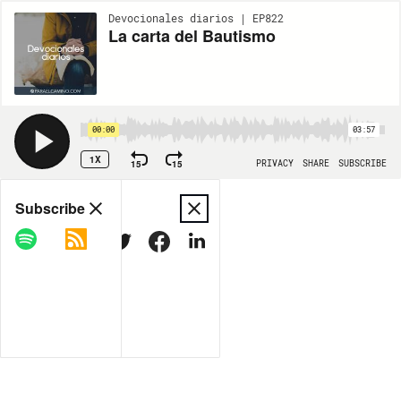
Devocionales diarios | EP822
La carta del Bautismo
00:00
03:57
1X
15
15
PRIVACY
SHARE
SUBSCRIBE
Share
Subscribe
COPY LINK
MORE OPTIONS