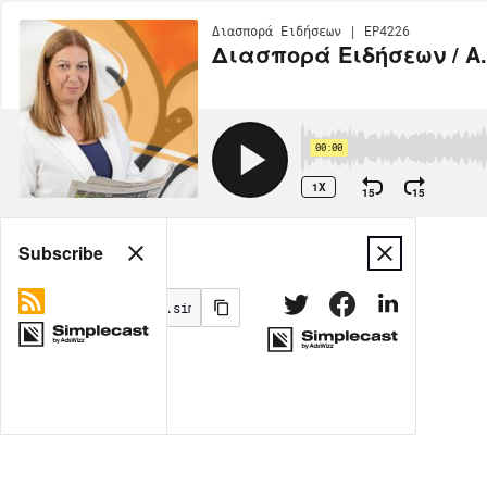
Διασπορά Ειδήσεων | EP4226
Διασπορά Ειδήσεων / Α.
00:00
1X
15
15
Share
Subscribe
MORE OPTIONS