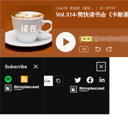
Coach8 教练吧（播客） | S1:EP297
Vol.314-简快读书会《卡
00:00
1X
15
15
Share
Subscribe
MORE OPTIONS