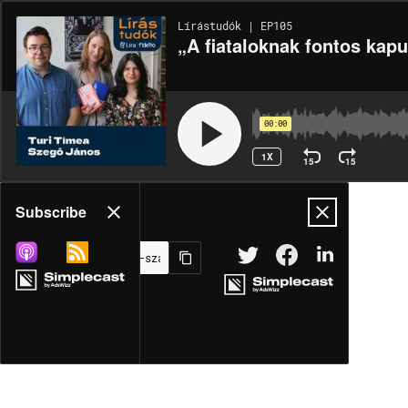
Lírástudók | EP105
„A fiataloknak fontos kap
00:00
1X
15
15
Share
Subscribe
MORE OPTIONS