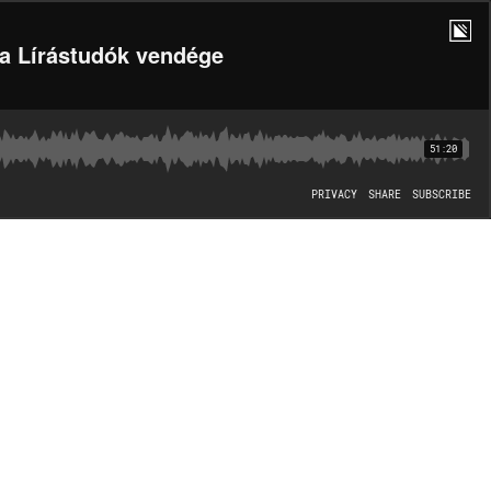
 a Lírástudók vendége
51:20
PRIVACY
SHARE
SUBSCRIBE