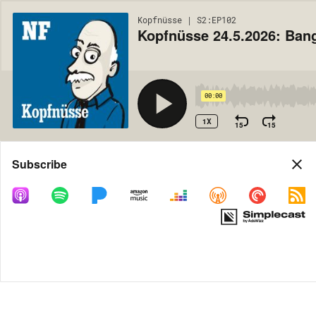
Kopfnüsse | S2:EP102
Kopfnüsse 24.5.2026: Ba
00:00
1X
15
15
Share
Subscribe
MORE OPTIONS