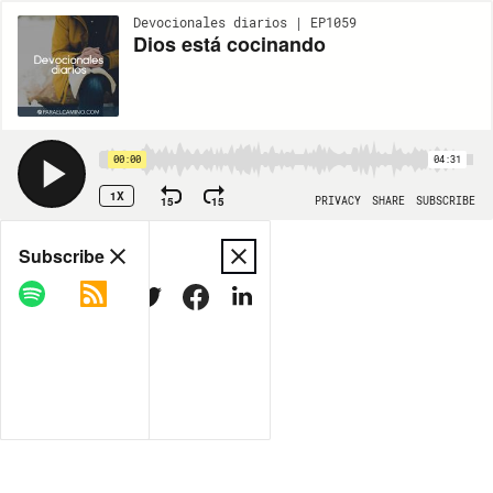
Devocionales diarios | EP1059
Dios está cocinando
00:00
04:31
1X
15
15
PRIVACY
SHARE
SUBSCRIBE
Share
Subscribe
COPY LINK
MORE OPTIONS