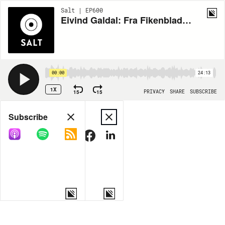
Salt | EP600
Eivind Galdal: Fra Fikenblader til Palmegreiner
00:00
24:13
1X
15
15
PRIVACY
SHARE
SUBSCRIBE
Share
Subscribe
COPY LINK
MORE OPTIONS