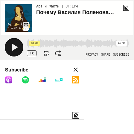
Арт и Факты | S1:EP4
Почему Василия Поленова сравнивают с Леонардо?
00:00
26:38
1X
15
15
PRIVACY
SHARE
SUBSCRIBE
Share
Subscribe
COPY LINK
MORE OPTIONS