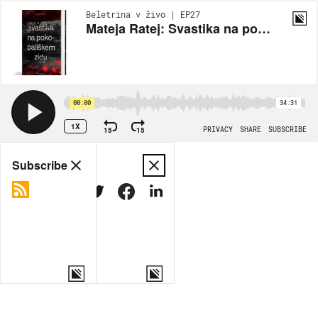
Beletrina v živo | EP27
Mateja Ratej: Svastika na pokopališkem zidu
00:00
34:31
1X
15
15
PRIVACY
SHARE
SUBSCRIBE
Share
Subscribe
COPY LINK
MORE OPTIONS