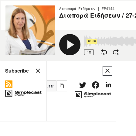
Διασπορά Ειδήσεων | EP4144
Διαπορά Ειδήσεων / 27-
00:00
1X
15
15
Share
Subscribe
MORE OPTIONS