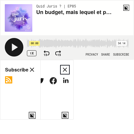
Quid Juris ? | EP85
Un budget, mais lequel et pour quand ?
00:00
34:14
1X
15
15
PRIVACY
SHARE
SUBSCRIBE
Share
Subscribe
COPY LINK
MORE OPTIONS