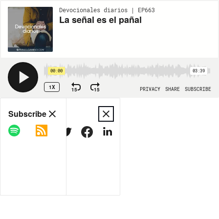
Devocionales diarios | EP663
La señal es el pañal
00:00
03:39
1X
15
15
PRIVACY
SHARE
SUBSCRIBE
Share
Subscribe
COPY LINK
MORE OPTIONS