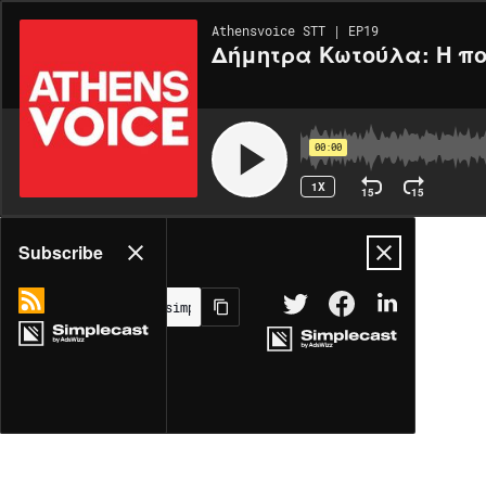
Athensvoice STT | EP19
Δήμητρα Κωτούλα: Η πο
00:00
1X
15
15
Share
Subscribe
MORE OPTIONS