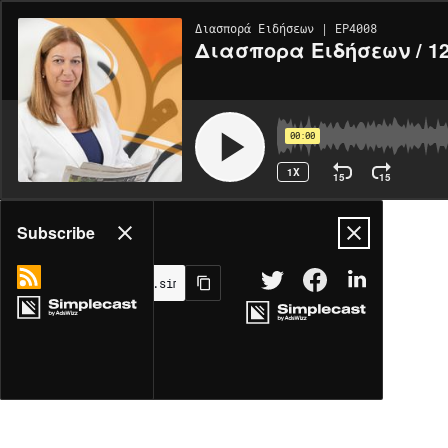
Διασπορά Ειδήσεων | EP4008
Διασπορα Ειδήσεων / 12
00:00
1X
15
15
Share
Subscribe
MORE OPTIONS