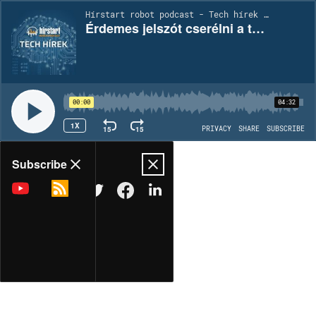
Hírstart robot podcast - Tech hírek | EP1868
Érdemes jelszót cserélni a történelmi méretű adatszivárgás után
00:00
04:32
1X
15
15
PRIVACY
SHARE
SUBSCRIBE
Share
Subscribe
COPY LINK
MORE OPTIONS