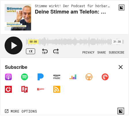
Stimme wirkt! Der Podcast für hörbare Wirkung | EP496
Deine Stimme am Telefon: Wie Du gehört wirst, statt zu nerven // Folge 496
00:00
31:38
1X
15
15
PRIVACY
SHARE
SUBSCRIBE
Share
Subscribe
COPY LINK
MORE OPTIONS
MORE OPTIONS