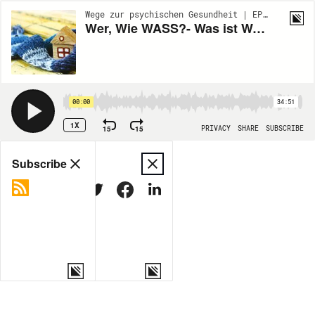
Wege zur psychischen Gesundheit | EP62
Wer, Wie WASS?- Was ist Wohnassistenz? Teil 2
00:00
34:51
1X
15
15
PRIVACY
SHARE
SUBSCRIBE
Share
Subscribe
COPY LINK
MORE OPTIONS