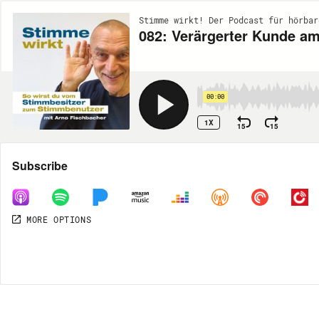
Stimme wirkt! Der Podcast für hörbar
082: Verärgerter Kunde am
00:00
1X
15
15
Share
Subscribe
MORE OPTIONS
MORE OPTIONS