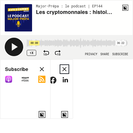
Major-Prépa : le podcast | EP144
Les cryptomonnaies : histoire et devenir
00:00
36:22
1X
15
15
PRIVACY
SHARE
SUBSCRIBE
Share
Subscribe
COPY LINK
MORE OPTIONS