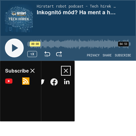
Hírstart robot podcast - Tech hírek | EP1862
Inkognitó mód? Ha ment a háttérben a Facebook, a Meta akkor is tudta, mit néz az androidos telefonján
00:00
04:53
1X
15
15
PRIVACY
SHARE
SUBSCRIBE
Share
Subscribe
COPY LINK
MORE OPTIONS