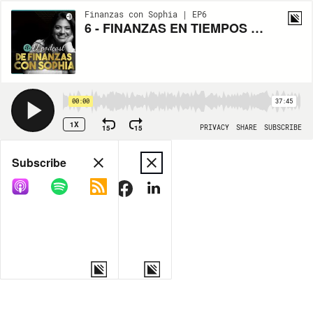
Finanzas con Sophia | EP6
6 - FINANZAS EN TIEMPOS DE INCERTIDUMBRE
00:00
37:45
1X
15
15
PRIVACY
SHARE
SUBSCRIBE
Share
Subscribe
COPY LINK
MORE OPTIONS