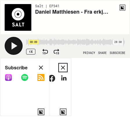
Salt | EP341
Daniel Matthiesen - Fra erkjennelse til nåde
00:00
28:30
1X
15
15
PRIVACY
SHARE
SUBSCRIBE
Share
Subscribe
COPY LINK
MORE OPTIONS