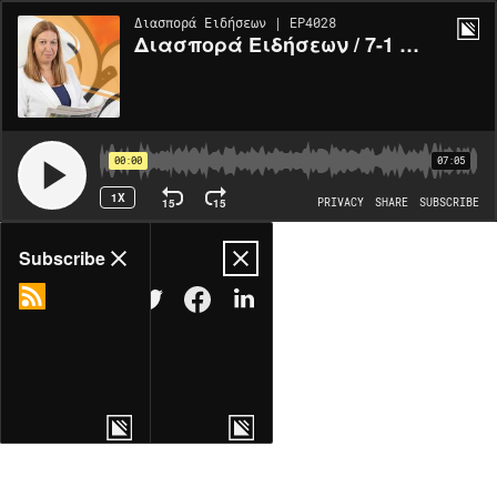
Διασπορά Ειδήσεων | EP4028
Διασπορά Ειδήσεων / 7-1 / Μ. Μούσκος
00:00
07:05
1X
15
15
PRIVACY
SHARE
SUBSCRIBE
Share
Subscribe
COPY LINK
MORE OPTIONS