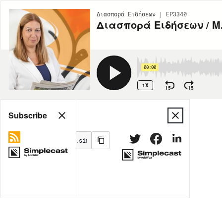
Διασπορά Ειδήσεων | EP3340
Διασπορά Ειδήσεων / Μ. 
00:00
1X
15
15
Share
Subscribe
MORE OPTIONS