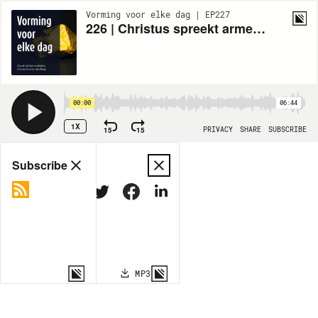
Vorming voor elke dag | EP227
226 | Christus spreekt armen zalig (1)
00:00
06:44
1X
15
15
PRIVACY
SHARE
SUBSCRIBE
Share
Subscribe
COPY LINK
MP3
MORE OPTIONS