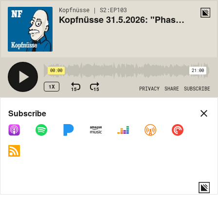
Kopfnüsse | S2:EP103
Kopfnüsse 31.5.2026: "Phase des Wahnsinns"
00:00
21:00
1X
15
15
PRIVACY
SHARE
SUBSCRIBE
Share
Subscribe
COPY LINK
MORE OPTIONS