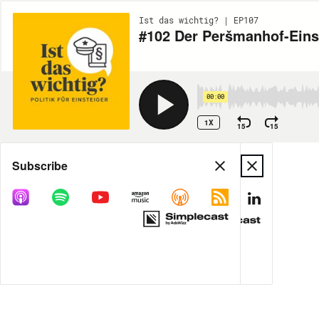
Ist das wichtig? | EP107
#102 Der Peršmanhof-Einsat
00:00
1X
15
15
Share
Subscribe
MORE OPTIONS