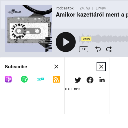
Podcastok - 24.hu | EP484
Amikor kazettáról ment a 
00:00
1X
15
15
Share
Subscribe
DOWNLOAD
MP3
MORE OPTIONS