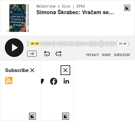
Beletrina v živo | EP63
Simona Škrabec: Vračam se iz gozda z obarvanimi rokami
00:00
28:40
1X
15
15
PRIVACY
SHARE
SUBSCRIBE
Share
Subscribe
COPY LINK
MORE OPTIONS