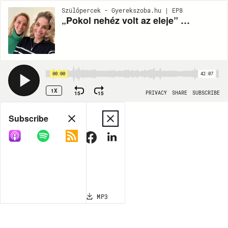
Szülőpercek - Gyerekszoba.hu | EP8
„Pokol nehéz volt az eleje” – Csak 23 éves volt Nyári Dia, amikor anya lett
00:00
42:07
1X
15
15
PRIVACY
SHARE
SUBSCRIBE
Share
Subscribe
COPY LINK
MP3
MORE OPTIONS