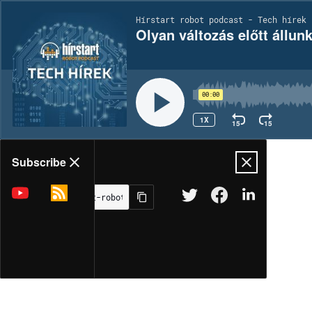
Hírstart robot podcast - Tech hírek 
Olyan változás előtt állun
00:00
1X
15
15
Share
Subscribe
MORE OPTIONS